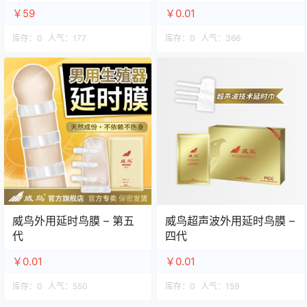
￥59
￥0.01
库存：
0
人气：
177
库存：
0
人气：
366
威鸟外用延时鸟膜 – 第五
威鸟超声波外用延时鸟膜 –
代
四代
￥0.01
￥0.01
库存：
0
人气：
550
库存：
0
人气：
159